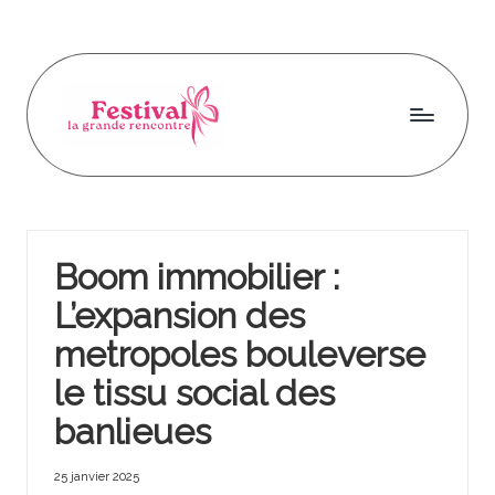
Skip
to
content
F
Tisser
des
e
liens,
s
construire
Boom immobilier :
demain
ti
L’expansion des
v
metropoles bouleverse
a
le tissu social des
l
banlieues
l
a
25 janvier 2025