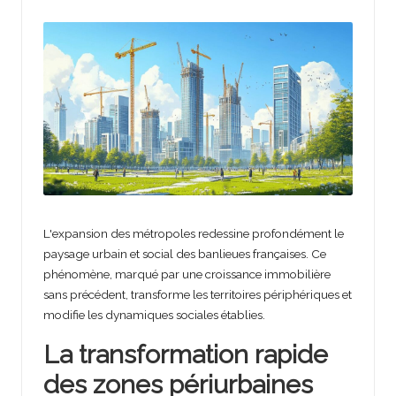
g
r
a
n
d
e
r
e
L'expansion des métropoles redessine profondément le
paysage urbain et social des banlieues françaises. Ce
n
phénomène, marqué par une croissance immobilière
c
sans précédent, transforme les territoires périphériques et
modifie les dynamiques sociales établies.
o
La transformation rapide
n
des zones périurbaines
t